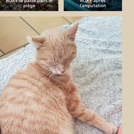
ROXY la patte dans le
ROXY après
piège
l’amputation