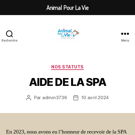
Animal Pour La Vie
Recherche
Menu
Animal
Pour
La
Vie
Catégories
NOS STATUTS
AIDE DE LA SPA
Par
admin3736
10 avril 2024
Auteur
Date
de
de
l’article
l’article
En 2023, nous avons eu l’honneur de recevoir de la SPA