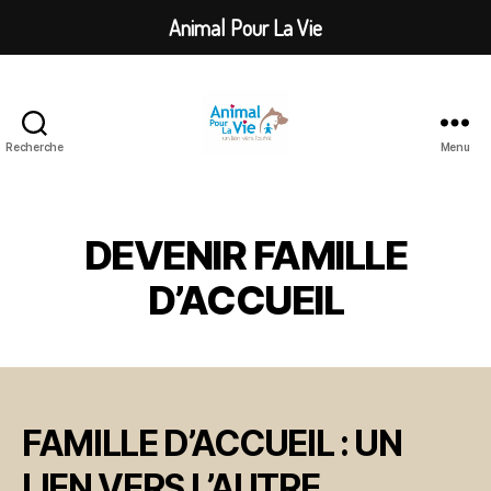
Animal Pour La Vie
Recherche
Menu
Animal
Pour
La
Vie
DEVENIR FAMILLE
D’ACCUEIL
FAMILLE D’ACCUEIL : UN
LIEN VERS L’AUTRE.