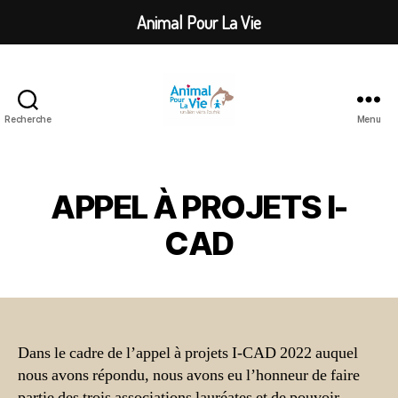
Animal Pour La Vie
Recherche
Menu
Animal
Pour
La
Vie
APPEL À PROJETS I-
CAD
Dans le cadre de l’appel à projets I-CAD 2022 auquel
nous avons répondu, nous avons eu l’honneur de faire
partie des trois associations lauréates et de pouvoir