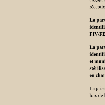
réceptio
La part
i
dentifi
FI
V/FEL
La part
identif
et muni
stérili
en char
La prise
lors de