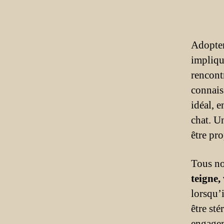
Adopter
impliqu
rencont
connais
idéal, e
chat. U
être pr
Tous no
teigne,
lorsqu’i
être st
engagem