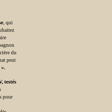
se
, qui
uhaitez
ire
mpagnon
actère du
hat peut
 ».
, testés
s
es pour
 dès