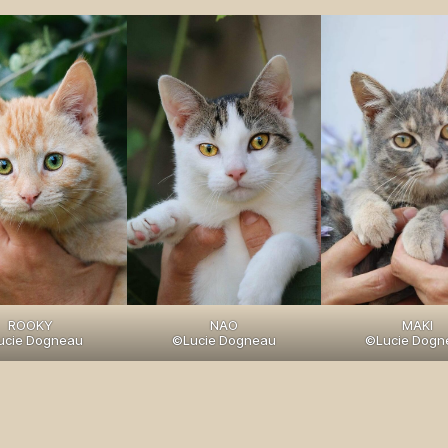
MAKI
ROOKY
NAO
©Lucie Dogn
ucie Dogneau
©Lucie Dogneau