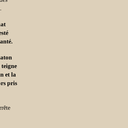
.
hat
esté
anté.
haton
 teigne
n et la
ors pris
rrête