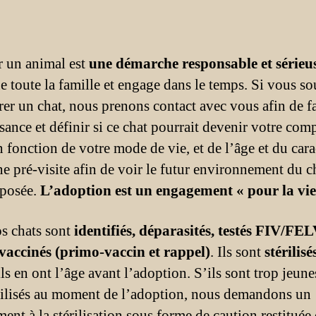
 un animal est
une démarche responsable et sérieu
e toute la famille et engage dans le temps. Si vous so
rer un chat, nous prenons contact avec vous afin de fa
sance et définir si ce chat pourrait devenir votre co
n fonction de votre mode de vie, et de l’âge et du car
ne pré-visite afin de voir le futur environnement du c
oposée.
L’adoption est un engagement « pour la vie
s chats sont
identifiés, déparasités, testés FIV/FELV
 vaccinés (primo-vaccin et rappel)
. Ils sont
stérilisé
ls en ont l’âge avant l’adoption. S’ils sont trop jeun
érilisés au moment de l’adoption, nous demandons un
ent à la stérilisation sous forme de caution restituée