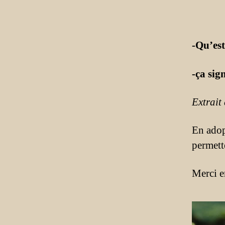
-Qu’est
-ça sig
Extrait
En adop
permett
Merci e